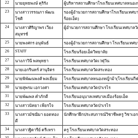
22
นายยุทธพงษ์ คุริรัง
ผู้บริหารสถานศึกษาโรงเรียนเทศบาลหนองห
23
นางสาววรรณภา พัฒน
รองผู้อำนวยการสถานศึกษาโรงเรียนเทศบา
โชติ
ร้อยเอ็ด)
24
นางสาวศิริญาพร เวียง
ผู้อำนวยการสถานศึกษา โรงเรียนเทศบาลวั
สมุทรช์
25
นายพงศกร อนุพันธ์
รองผู้อำนวยการสถานศึกษา โรงเรียนเทศบา
26
STAFF
โรงเรียนร้อยเอ็ดวิทยาลัย
27
นางภาวินี พลพุทธา
โรงเรียนเทศบาลวัดเวฬุวัน
28
นายเอกรินทร์ สานุจิตร
โรงเรียนเทศบาลวัดสระทอง
29
นายพิพัฒนพงศ์ พลเยี่ยม
โรงเรียนเทศบาลหนองหญ้าม้า(โรงเรียนกีฬ
30
นายสุพรม เอกวงศา
โรงเรียนเทศบาลวัดป่าเรไร
31
นายพัฒพล คำภักดี
โรงเรียนอนุบาลเทศบาลเมืองร้อยเอ็ด
32
นางสาวนัทยา เพียรใจ
โรงเรียนเทศบาลวัดป่าเรไร
33
นางสาวมัชฌิมา ยอดทอง
นักศึกษาฝึกประสบการณ์วิชาชีพครู วิชาเอ
ดี
34
นางสาวฐิตารีย์ ตรีเหรา
ครู โรงเรียนเทศบาลวัดสระทอง
35