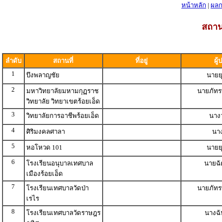
หน้าหลัก
|
ผลก
สถาน
ลำดับ
สถานที่
ที่อยู่
ผู
1
บึงพลาญชัย
นายยุ
2
มหาวิทยาลัยมหามกุฏราช
นายภัทร
วิทยาลัย วิทยาเขตร้อยเอ็ด
3
วิทยาลัยการอาชีพร้อยเอ็ด
นาง
4
ศิริมงคลศาลา
นาง
5
หอโหวด 101
นายยุ
6
โรงเรียนอนุบาลเทศบาล
นายฉัต
เมืองร้อยเอ็ด
7
โรงเรียนเทศบาลวัดป่า
นายภัทร
เรไร
8
โรงเรียนเทศบาลวัดราษฎร
นางฉั